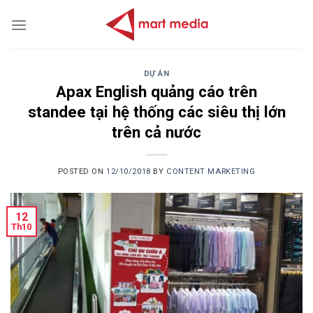
Skip
to
content
DỰ ÁN
Apax English quảng cáo trên
standee tại hệ thống các siêu thị lớn
trên cả nước
POSTED ON
12/10/2018
BY
CONTENT MARKETING
12
Th10