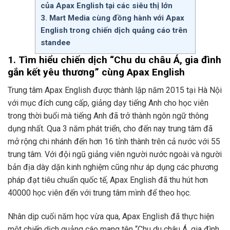
của Apax English tại các siêu thị lớn
3. Mart Media cùng đồng hành với Apax
English trong chiến dịch quảng cáo trên
standee
1.
Tìm hiểu chiến dịch
“Chu du châu Á, gia đình
gắn kết yêu thương”
cùng Apax English
Trung tâm Apax English được thành lập năm 2015 tại Hà Nội
với mục đích cung cấp, giảng dạy tiếng Anh cho học viên
trong thời buổi mà tiếng Anh đã trở thành ngôn ngữ thông
dụng nhất. Qua 3 năm phát triển, cho đến nay trung tâm đã
mở rộng chi nhánh đến hơn 16 tỉnh thành trên cả nước với 55
trung tâm. Với đội ngũ giảng viên người nước ngoài và người
bản địa dày dặn kinh nghiệm cũng như áp dụng các phương
pháp đạt tiêu chuẩn quốc tế, Apax English đã thu hút hơn
40000 học viên đến với trung tâm mình để theo học.
Nhân dịp cuối năm học vừa qua, Apax English đã thực hiện
một chiến dịch quảng cáo mang tên “Chu du châu Á, gia đình