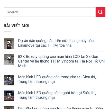
BÀI VIẾT MỚI
Dự án dán quảng cáo trên cửa thang máy của
20
Lalamove tại các TTTM, tòa nhà
Th10
82X Beauty quảng cáo màn hình LCD tại SaiGon
20
Center và hệ thống TTTM Vincom tại Hà Nội, Hồ Chí
Th10
Minh
Màn hình LED quảng cáo trong nhà tại Siêu thị,
18
Trung tâm thương mại
Th10
Màn hình LED quảng cáo ngoài trời tại Siêu thị,
18
Trung tâm thương mại
Th10
Dán Sticker quảng cáo trên cửa thang máy tại Siêu