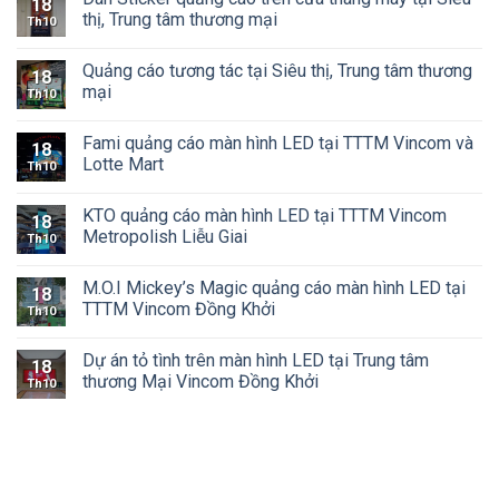
18
thị, Trung tâm thương mại
Th10
Quảng cáo tương tác tại Siêu thị, Trung tâm thương
18
mại
Th10
Fami quảng cáo màn hình LED tại TTTM Vincom và
18
Lotte Mart
Th10
KTO quảng cáo màn hình LED tại TTTM Vincom
18
Metropolish Liễu Giai
Th10
M.O.I Mickey’s Magic quảng cáo màn hình LED tại
18
TTTM Vincom Đồng Khởi
Th10
Dự án tỏ tình trên màn hình LED tại Trung tâm
18
thương Mại Vincom Đồng Khởi
Th10