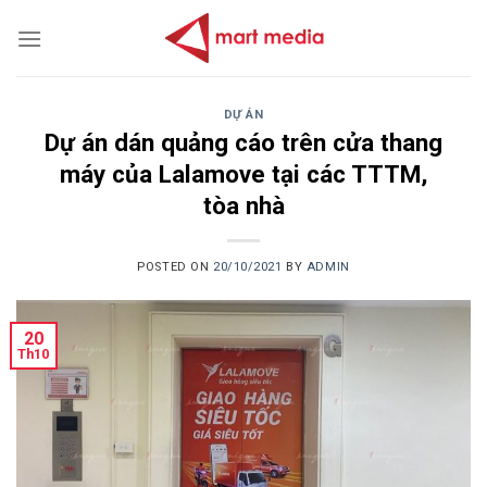
Skip
to
content
DỰ ÁN
Dự án dán quảng cáo trên cửa thang
máy của Lalamove tại các TTTM,
tòa nhà
POSTED ON
20/10/2021
BY
ADMIN
20
Th10